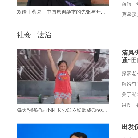
海报丨
双语丨蔡皋：中国原创绘本的先驱与开拓者
蔡皋获
社会 · 法治
清风
通“
解纷有
每天“撸铁”两小时 长沙62岁娭毑成CrossFit达人
出发