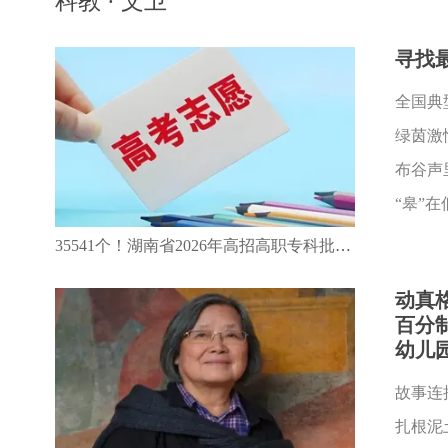
科教 · 文卫
寻找
全国典
绿茵激
布谷声
“皋”在
35541个！湖南省2026年高招高职专科批第一次征集志愿今日填报
动真
百分
幼儿
扎根泥