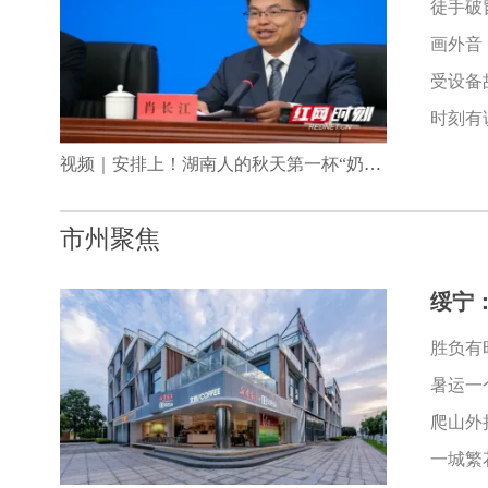
徒手破
画外音
受设备
时刻有
视频｜安排上！湖南人的秋天第一杯“奶茶”来了
市州聚焦
绥宁
胜负有
暑运一
爬山外
一城繁