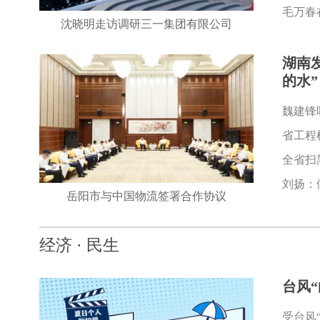
毛万春
沈晓明走访调研三一集团有限公司
湖南发
的水”
魏建锋
省工程
全省扫
刘扬：
岳阳市与中国物流签署合作协议
经济 · 民生
台风
受台风