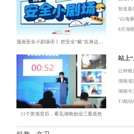
智造新
“白海
漫画安全小剧场④丨 把安全“戴”在身边，把平安“带”回家
站上
让种粮
湖南省
湖南今
11个奖项背后，看见湖南创业三重底色