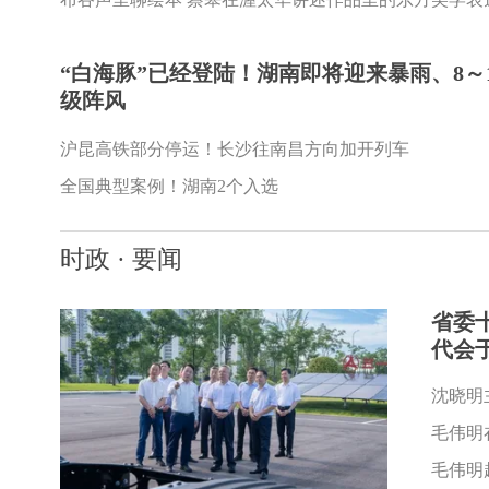
“白海豚”已经登陆！湖南即将迎来暴雨、8～1
级阵风
一半是浅秋微光
来张家界清凉一
沪昆高铁部分停运！长沙往南昌方向加开列车
全国典型案例！湖南2个入选
时政 · 要闻
省委
代会
沈晓明
毛伟明
毛伟明