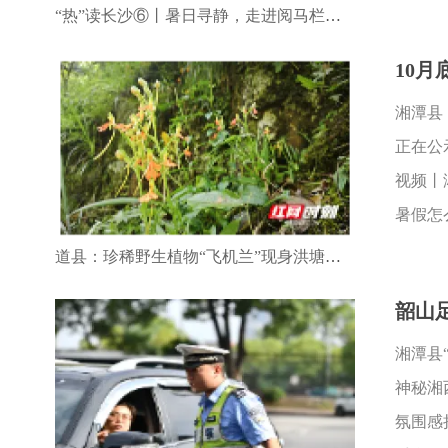
“热”读长沙⑥丨暑日寻静，走进阅马栏山书店品读长沙温柔底色
10
湘潭县
正在公
暑假怎
道县：珍稀野生植物“飞机兰”现身洪塘营瑶族乡
韶山
湘潭县
神秘湘
氛围感