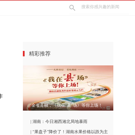
精彩推荐
作
@全省县融，《我在“县”场》等你上场！
| 湖南：今日湘西湘北局地暴雨
| “果盘子”降价了！湖南水果价格以跌为主