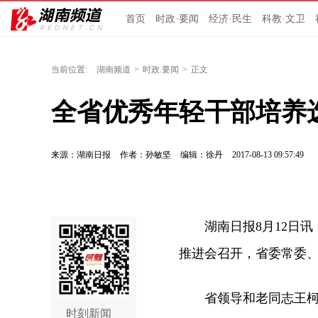
首页
时政·要闻
经济·民生
科教·文卫
当前位置:
湖南频道
>
时政.要闻
>
正文
全省优秀年轻干部培养
来源：湖南日报
作者：孙敏坚
编辑：徐丹
2017-08-13 09:57:49
湖南日报8月12日讯（
推进会召开，省委常委
省领导和老同志王柯敏
时刻新闻