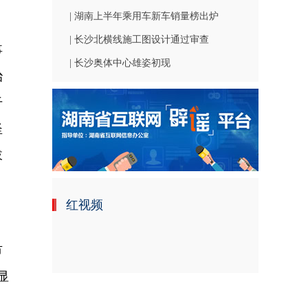
| 湖南上半年乘用车新车销量榜出炉
，
| 长沙北横线施工图设计通过审查
事
| 长沙奥体中心雄姿初现
治
干
坚
拔
，
红视频
市
显