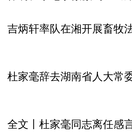
吉炳轩率队在湘开展畜牧
杜家毫辞去湖南省人大常
全文丨杜家毫同志离任感