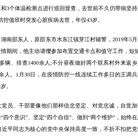
区和3个体温检测点进行巡回督查，去世前不久仍带病坚持
情防控值班时突发心脏疾病去世，年仅43岁。
湖南邵东人，原邵东市水东江镇芽江村辅警，2019年5月
疫情期间，他主动请缨参加布置交通卡点和值守工作，短短
0多辆、排查1400余人;不分昼夜做好两个联系村外来返乡
0余人。1月30日，在疫情防控一线连续工作多日的王调兵
2岁。
大党员、干部要像他们那样信念坚定、对党忠诚，自觉加
“四个意识”、坚定“四个自信”、做到“两个维护”，始终在
习近平同志为核心的党中央保持高度一致，不折不扣把党