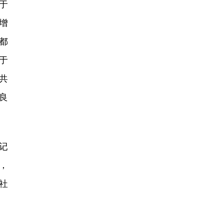
于
增
都
于
共
良
记
，
社