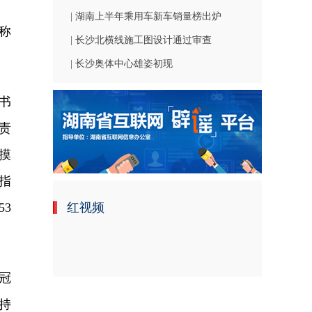
| 湖南上半年乘用车新车销量榜出炉
称
| 长沙北横线施工图设计通过审查
| 长沙奥体中心雄姿初现
书
责
摸
指
3
红视频
冠
持