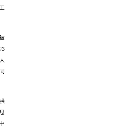
工
被
3
人
同
强
思
中