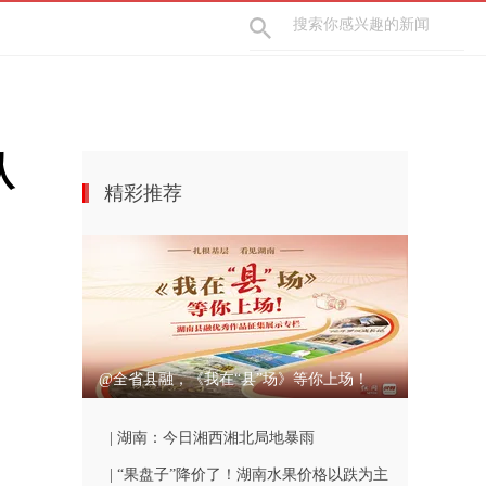
认
精彩推荐
@全省县融，《我在“县”场》等你上场！
| 湖南：今日湘西湘北局地暴雨
| “果盘子”降价了！湖南水果价格以跌为主