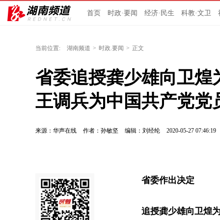
首页
时政·要闻
经济·民生
科教·文卫
当前位置:
湖南频道
>
时政.要闻
>
正文
省委追授龚少雄向卫煌为
王调兵为中国共产党党
来源：华声在线
作者：孙敏坚
编辑：刘经纶
2020-05-27 07:46:19
省委作出决定
追授龚少雄向卫煌为