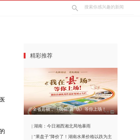
精彩推荐
医
@全省县融，《我在“县”场》等你上场！
| 湖南：今日湘西湘北局地暴雨
的
| “果盘子”降价了！湖南水果价格以跌为主