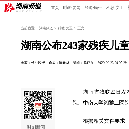
首页
时政·要闻
经济·民生
科教·文卫
当前位置:
湖南频道
>
科教.文卫
>
正文
湖南公布243家残疾儿
来源：长沙晚报
作者：匡春林
编辑：马丽红
2020-06-23 09:05:29
湖南省残联22日
院、中南大学湘雅二医院
根据相关文件要求
时刻新闻