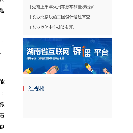
| 湖南上半年乘用车新车销量榜出炉
题
| 长沙北横线施工图设计通过审查
| 长沙奥体中心雄姿初现
%，
%、
能
红视频
；
微
责
倒