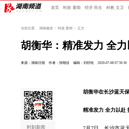
首页
时政·要闻
经济·民生
科教·文卫
当前位置:
湖南频道
>
时政.要闻
>
正文
胡衡华：精准发力 全力
来源：湖南日报
作者：张颐佳
编辑：刘经纶
2020-07-08 07:50:30
胡衡华在长沙蓝天
精准发力 全力以赴
时刻新闻
7月7日，长沙市