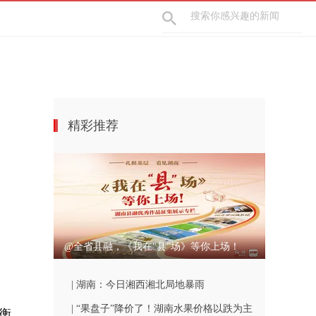
精彩推荐
@全省县融，《我在“县”场》等你上场！
| 湖南：今日湘西湘北局地暴雨
| “果盘子”降价了！湖南水果价格以跌为主
衡