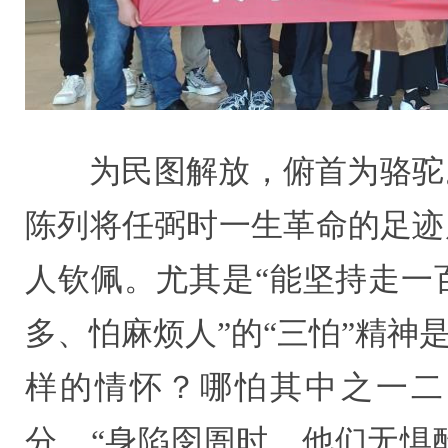
为民图解放，俯首为骆驼
陈列将任弼时一生革命的足迹
人钦佩。尤其是“能坚持走一
多、怕麻烦人”的“三怕”精
样的情怀？哪怕其中之一二
分。“身陷囹圄时，他们无惧