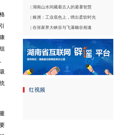
| 湖南山水间藏着古人的避暑智慧
格
| 株洲：工业底色上，绣出柔软时光
引
| 在张家界大峡谷与飞瀑幽谷相逢
康
组
、
吸
统
红视频
重
要