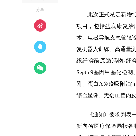
—分享—
此次正式核定新增
项目，包括盆底康复治
术、电磁导航支气管镜
复机器人训练、高通量测
织纤溶酶原激活物-纤
Septin9基因甲基化
附、蛋白A免疫吸附治
综合显像、无创血管内
《通知》要求列表
新向省医疗保障局报备