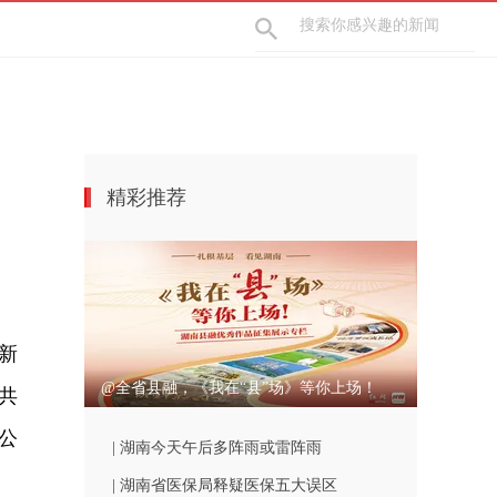
精彩推荐
新
@全省县融，《我在“县”场》等你上场！
共
公
| 湖南今天午后多阵雨或雷阵雨
| 湖南省医保局释疑医保五大误区