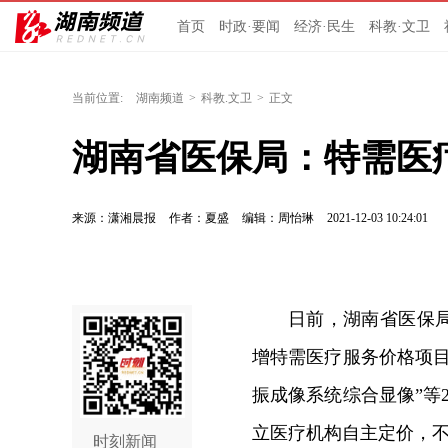
首页
时政·要闻
经济·民生
科教·文卫
当前位置:
湖南频道
>
科教.文卫
>
正文
湖南省医保局：特需医
来源：潇湘晨报
作者：夏盛
编辑：周怡琳
2021-12-03 10:24:01
日前，湖南省医保
增特需医疗服务价格项
振成像系统综合显像”等
立医疗机构自主定价，
时刻新闻