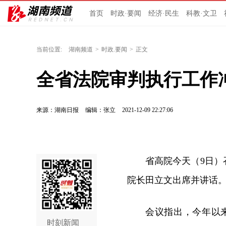
首页
时政·要闻
经济·民生
科教·文卫
当前位置:
湖南频道
>
时政.要闻
>
正文
全省法院审判执行工作
来源：湖南日报
编辑：张立
2021-12-09 22:27:06
省高院今天（9日
院长田立文出席并讲话
会议指出，今年以
时刻新闻