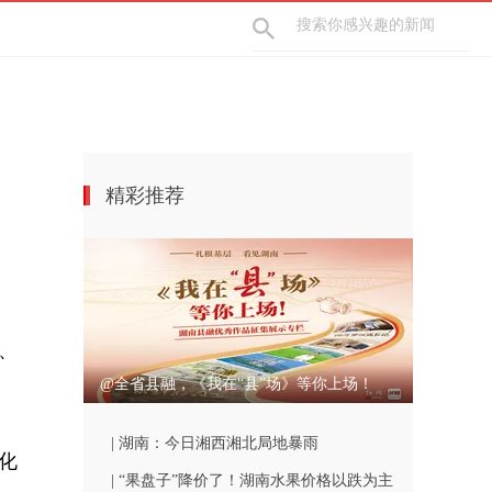
精彩推荐
、
@全省县融，《我在“县”场》等你上场！
| 湖南：今日湘西湘北局地暴雨
化
| “果盘子”降价了！湖南水果价格以跌为主