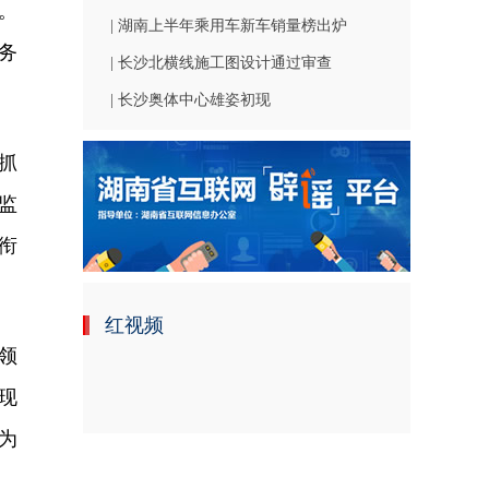
。
| 湖南上半年乘用车新车销量榜出炉
务
| 长沙北横线施工图设计通过审查
| 长沙奥体中心雄姿初现
抓
监
衔
红视频
领
现
为