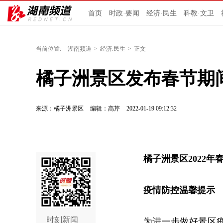
首页
时政·要闻
经济·民生
科教·文卫
当前位置:
湖南频道
>
经济.民生
>
正文
橘子洲景区发布春节期
来源：橘子洲景区
编辑：高芹
2022-01-19 09:12:32
橘子洲景区2022年
疫情防控温馨提示
时刻新闻
为进一步做好景区