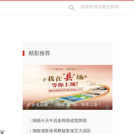
精彩推荐
@全省县融，《我在“县”场》等你上场！
| 湖南今天午后多阵雨或雷阵雨
| 湖南省医保局释疑医保五大误区
区