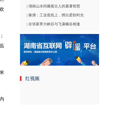
| 湖南山水间藏着古人的避暑智慧
欢
| 株洲：工业底色上，绣出柔软时光
| 在张家界大峡谷与飞瀑幽谷相逢
；
岳
米
红视频
内