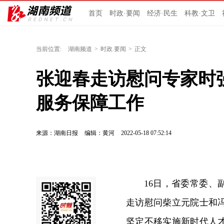
首页
时政·要闻
经济·民生
科教·文卫
当前位置:
湖南频道
>
时政.要闻
>
正文
张迎春走访慰问专家时
服务保障工作
来源：湖南日报
编辑：黄河
2022-05-18 07:52:14
16日，省委常委
走访慰问柴立元院士和
坚定不移实施新时代人