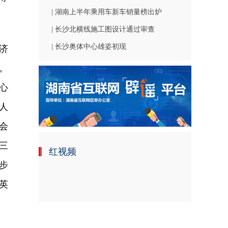
| 湖南上半年乘用车新车销量榜出炉
| 长沙北横线施工图设计通过审查
| 长沙奥体中心雄姿初现
济
。
心
人
会
三
红视频
步
英