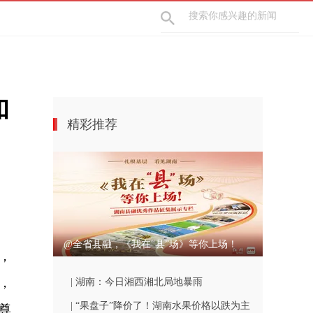
和
精彩推荐
@全省县融，《我在“县”场》等你上场！
，
，
| 湖南：今日湘西湘北局地暴雨
| “果盘子”降价了！湖南水果价格以跌为主
尊