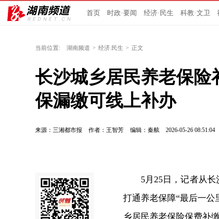
首页
时政·要闻
经济·民生
科教·文卫
当前位置:
湖南频道
>
经济.民生
>
正文
长沙城乡居民养老保险补
保漏缴可线上补办
来源：三湘都市报
作者：王智芳
编辑：秦舷
2026-05-26 08:51:04
5月25日，记者从
打通养老保障“最后一公里
乡居民养老保险保费补缴