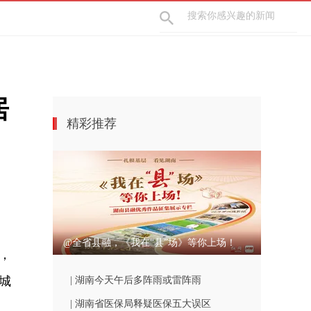
居
精彩推荐
@全省县融，《我在“县”场》等你上场！
，
城
| 湖南今天午后多阵雨或雷阵雨
| 湖南省医保局释疑医保五大误区