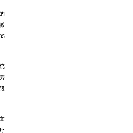
的
缴
5
统
劳
限
文
疗