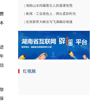
| 湖南山水间藏着古人的避暑智慧
费
| 株洲：工业底色上，绣出柔软时光
| 在张家界大峡谷与飞瀑幽谷相逢
本
进
年
信
红视频
放
保