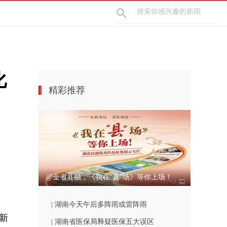
化
精彩推荐
@全省县融，《我在“县”场》等你上场！
| 湖南今天午后多阵雨或雷阵雨
新
| 湖南省医保局释疑医保五大误区