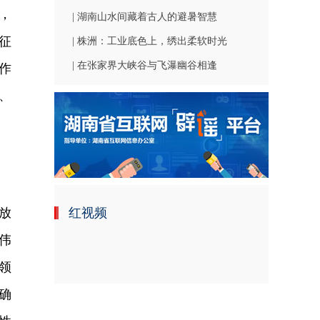
，
| 湖南山水间藏着古人的避暑智慧
征
| 株洲：工业底色上，绣出柔软时光
| 在张家界大峡谷与飞瀑幽谷相逢
作
、
放
红视频
伟
领
确