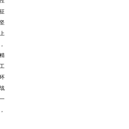
性
征
坚
上
，
精
工
环
战
一
，