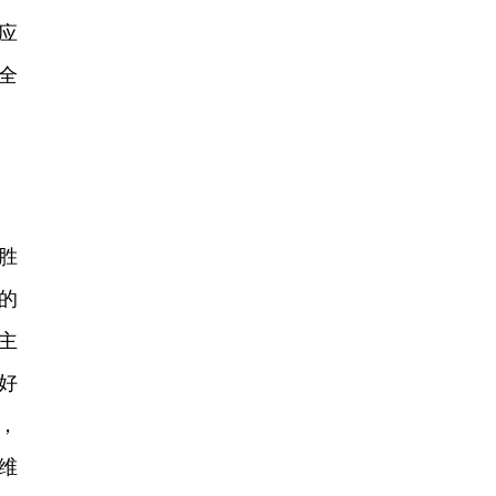
应
全
胜
的
主
好
，
维