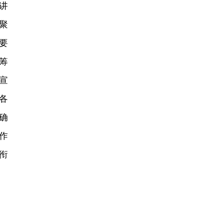
讲
聚
要
筹
宣
各
确
作
衔