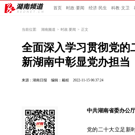
首页
时政·要闻
经济·民生
科教·文卫
当前位置:
湖南频道
>
时政.要闻
>
正文
全面深入学习贯彻党的
新湖南中彰显党办担当
来源：湖南日报
编辑：戴桢
2022-11-15 06:37:24
中共湖南省委办公
党的二十大立足新