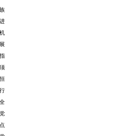
族
进
机
展
指
须
恒
行
全
党
点