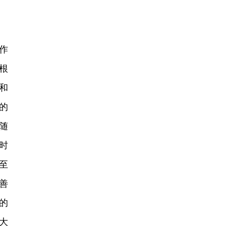
作
根
和
的
随
时
至
善
的
大