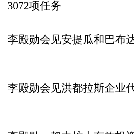
3072项任务
李殿勋会见安提瓜和巴布
李殿勋会见洪都拉斯企业