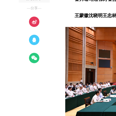
—分享—
王蒙徽沈晓明王忠