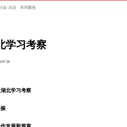
社会·法治
市州聚焦
北学习考察
0:07:26
赴湖北学习考察
共振
合作发展新篇章