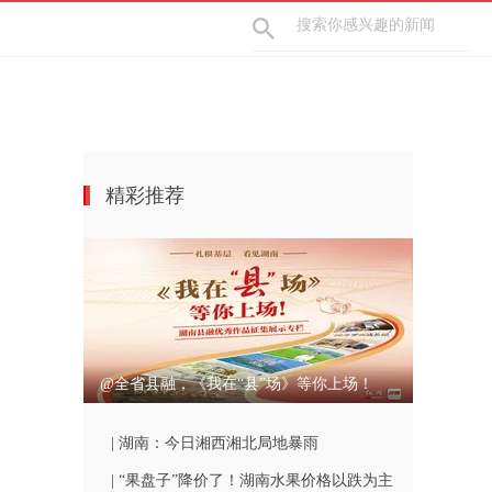
精彩推荐
@全省县融，《我在“县”场》等你上场！
| 湖南：今日湘西湘北局地暴雨
| “果盘子”降价了！湖南水果价格以跌为主