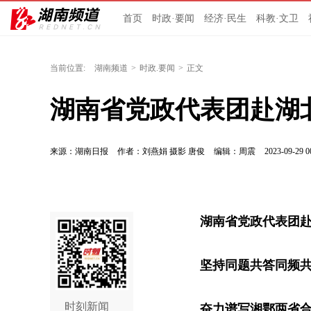
首页
时政·要闻
经济·民生
科教·文卫
当前位置:
湖南频道
>
时政.要闻
>
正文
湖南省党政代表团赴湖
来源：湖南日报
作者：刘燕娟 摄影 唐俊
编辑：周震
2023-09-29 0
湖南省党政代表团
坚持同题共答同频
时刻新闻
奋力谱写湘鄂两省