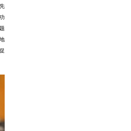
先
功
题
地
促
。