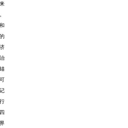
来
。
和
的
济
治
锚
可
记
行
四
界