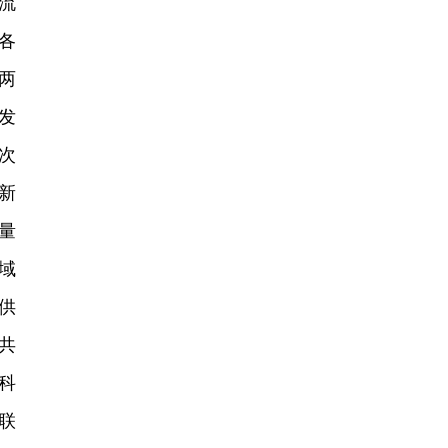
流
各
两
发
次
新
量
域
供
共
科
联