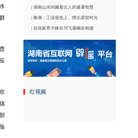
水
| 湖南山水间藏着古人的避暑智慧
群
| 株洲：工业底色上，绣出柔软时光
| 在张家界大峡谷与飞瀑幽谷相逢
责
应
在
红视频
镇
部
险