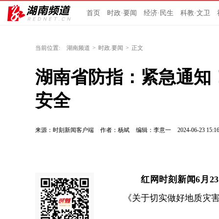
首页
时政·要闻
经济·民生
科教·文卫
当前位置:
湖南频道
>
时政.要闻
>
正文
湖南省防指：紧急通知
安全
来源：时刻新闻客户端
作者：杨斌
编辑：李意一
2024-06-23 15:1
红网时刻新闻6月2
《关于切实做好地质灾