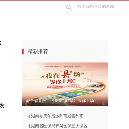
产
精彩推荐
@全省县融，《我在“县”场》等你上场！
发
| 湖南今天午后多阵雨或雷阵雨
| 湖南省医保局释疑医保五大误区