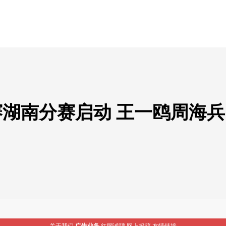
大赛湖南分赛启动 王一鸥周海