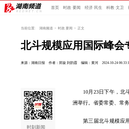
首页
时政·要闻
经济·民生
科教·文卫
当前位置:
湖南频道
>
时政.要闻
>
正文
北斗规模应用国际峰会
来源：湖南日报
作者：郑旋 刘韵霞
编辑：黄河
2024-10-24 06:33:
10月23日下午，
洲举行。省委常委、常
第三届北斗规模应
时刻新闻