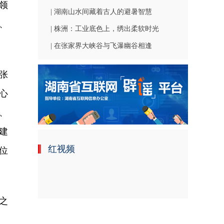
领
| 湖南山水间藏着古人的避暑智慧
、
| 株洲：工业底色上，绣出柔软时光
| 在张家界大峡谷与飞瀑幽谷相逢
张
心
、
建
红视频
位
之