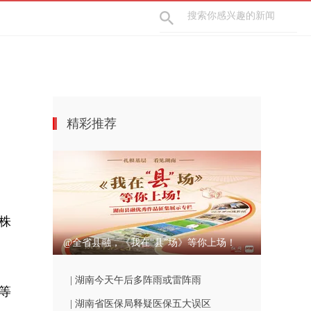
精彩推荐
株
@全省县融，《我在“县”场》等你上场！
| 湖南今天午后多阵雨或雷阵雨
等
| 湖南省医保局释疑医保五大误区