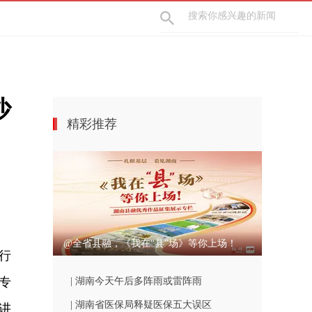
沙
精彩推荐
@全省县融，《我在“县”场》等你上场！
行
专
| 湖南今天午后多阵雨或雷阵雨
| 湖南省医保局释疑医保五大误区
讲