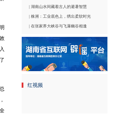
| 湖南山水间藏着古人的避暑智慧
| 株洲：工业底色上，绣出柔软时光
| 在张家界大峡谷与飞瀑幽谷相逢
明
效
入
了
红视频
总
，
全