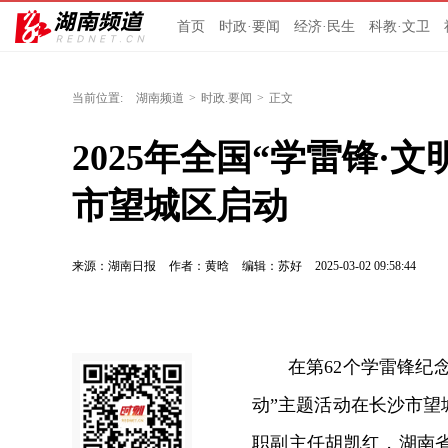
首页
时政·要闻
经济·民生
科教·文卫
当前位置:
湖南频道
>
时政.要闻
>
正文
2025年全国“学雷锋·
市望城区启动
来源：湖南日报
作者：黄晗
编辑：苏好
2025-03-02 09:58:44
在第62个学雷锋纪念
动”主题活动在长沙市
职副主任胡凯红，湖南