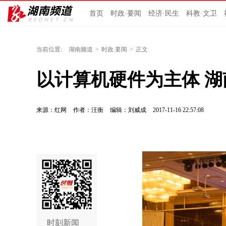
首页
时政·要闻
经济·民生
科教·文卫
当前位置:
湖南频道
>
时政.要闻
>
正文
以计算机硬件为主体 
来源：红网
作者：汪衡
编辑：刘威成
2017-11-16 22:57:08
时刻新闻