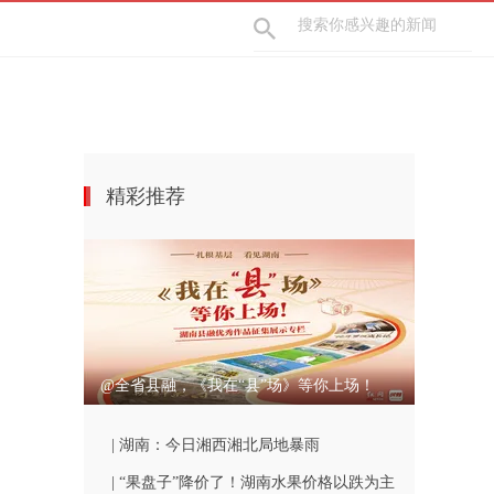
精彩推荐
@全省县融，《我在“县”场》等你上场！
| 湖南：今日湘西湘北局地暴雨
| “果盘子”降价了！湖南水果价格以跌为主