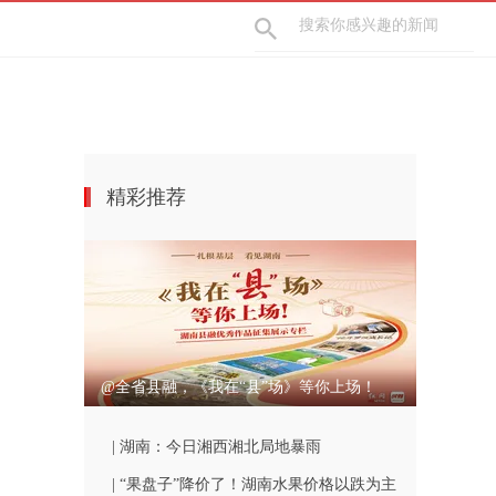
精彩推荐
@全省县融，《我在“县”场》等你上场！
| 湖南：今日湘西湘北局地暴雨
| “果盘子”降价了！湖南水果价格以跌为主