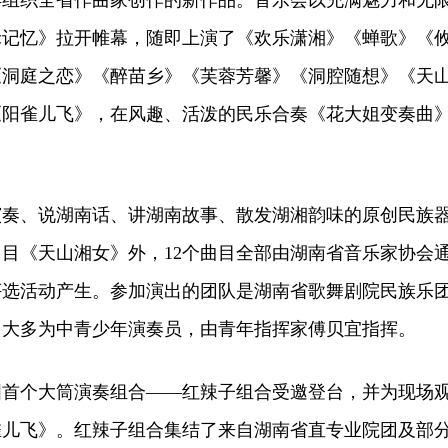
7年组织全省作曲家创作的新作品。音乐会以充满魅力和无
禾记忆》拉开帷幕，随即上演了《欢乐潇湘》《蝉歌》《
《洞庭之恋》《醉苗乡》《芙蓉芳馨》《洞腔随想》《天
《阳雀儿飞》，在风趣、活泼的民乐合奏《花大姐变奏曲
、说湖南话、讲湖南故事、散发湖湘韵味的原创民族
目《天山湘女》外，12个曲目全部由湖南省音乐家协会
评选活动产生。参加演出的团队是湖南省歌舞剧院民族乐
，大多为中青少年演奏员，由青年指挥家傅贝宜指挥。
个大筒演奏组合——红辣子组合受邀登台，并为现场
雀儿飞》。红辣子组合集结了来自湖南省直专业院团及部