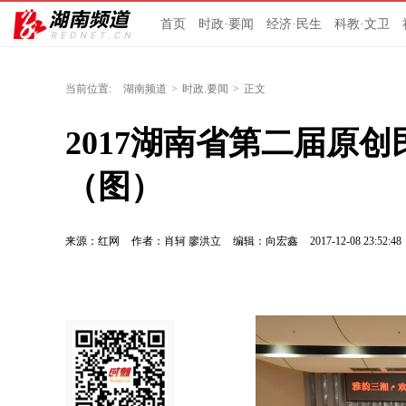
首页
时政·要闻
经济·民生
科教·文卫
当前位置:
湖南频道
>
时政.要闻
>
正文
2017湖南省第二届原
（图）
来源：红网
作者：肖轲 廖洪立
编辑：向宏鑫
2017-12-08 23:52:48