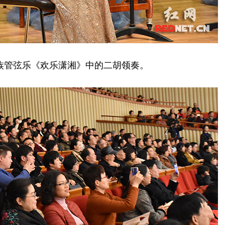
族管弦乐《欢乐潇湘》中的二胡领奏。