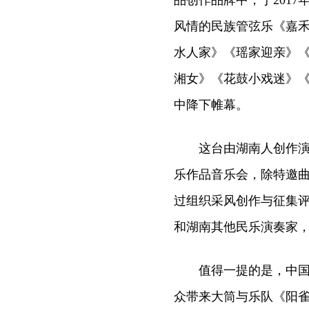
品创作品牌中，于201
风情的民族管弦乐《嘉
水人家》《瑶家迎亲》
湘女》《花鼓小戏迷》
中降下帷幕。
这台由湖南人创作演奏
乐作品音乐会，除特邀曲
过组织采风创作与征集
和湖南其他民乐演奏家
值得一提的是，中国首
众带来大筒与乐队《阳