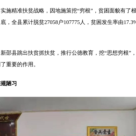
施精准扶贫战略，因地施策挖“穷根”，贫困面貌有了
底，全县累计脱贫27058户107775人，贫困发生率由17.3
邵县跳出扶贫抓扶贫，推行公德教育，挖“思想穷根”
到了重要的作用。
陈规陋习