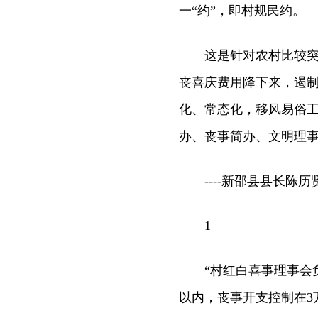
一“约”，即村规民约。
这是针对农村比较突出
丧喜庆费用降下来，遏
化、常态化，移风易俗
办、丧事简办、文明理
----新邵县县长陈历
1
“村红白喜事理事会负
以内，丧事开支控制在3