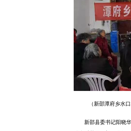
（新邵潭府乡水口
新邵县委书记阳晓华向