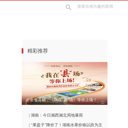
精彩推荐
@全省县融，《我在“县”场》等你上场！
| 湖南：今日湘西湘北局地暴雨
| “果盘子”降价了！湖南水果价格以跌为主