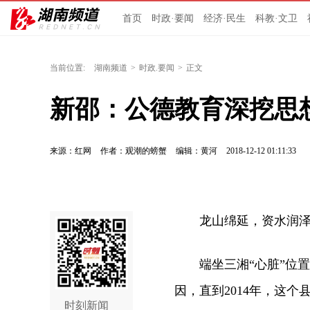
首页
时政·要闻
经济·民生
科教·文卫
当前位置:
湖南频道
>
时政.要闻
>
正文
新邵：公德教育深挖思想
来源：红网
作者：观潮的螃蟹
编辑：黄河
2018-12-12 01:11:33
龙
山绵延，资水润
端坐三湘“心脏”位置
因，直到2014年，这
时刻新闻