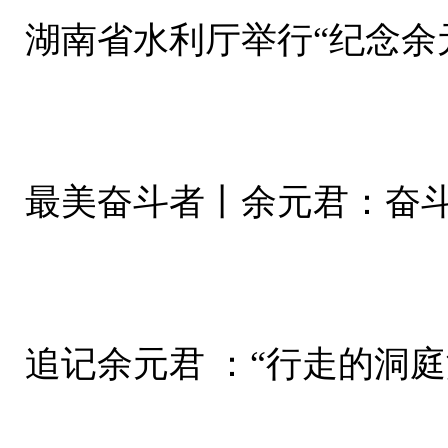
最美奋斗者丨余元君：奋
追记余元君 ：“行走的洞