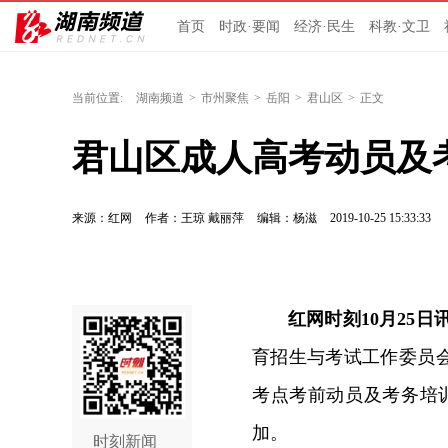
首页
时政·要闻
经济·民生
科教·文卫
当前位置:
湖南频道
>
市州聚焦
>
岳阳
>
君山区
>
正文
君山区成人高考动员及
来源：红网
作者：王琼 戴丽萍
编辑：杨滋
2019-10-25 15:33:33
红网时刻10月25日
育招生与考试工作委员会
考点考前动员及考务培
加。
时刻新闻