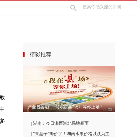
精彩推荐
家教
@全省县融，《我在“县”场》等你上场！
中
参
| 湖南：今日湘西湘北局地暴雨
| “果盘子”降价了！湖南水果价格以跌为主