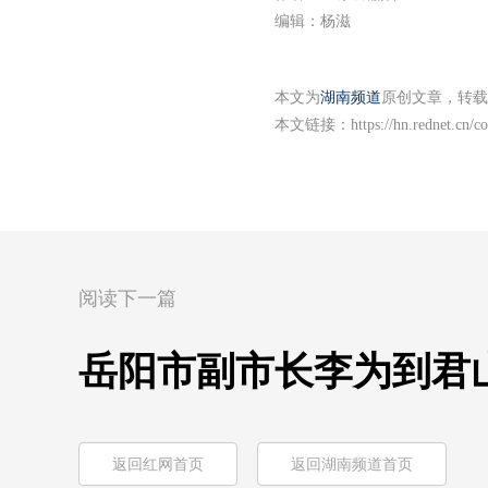
编辑：杨滋
本文为
湖南频道
原创文章，转载
本文链接：
https://hn.rednet.cn/
阅读下一篇
岳阳市副市长李为到君
返回红网首页
返回湖南频道首页