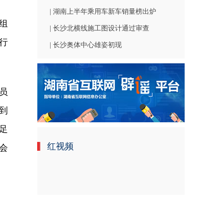
| 湖南上半年乘用车新车销量榜出炉
组
| 长沙北横线施工图设计通过审查
行
| 长沙奥体中心雄姿初现
员
到
足
红视频
会