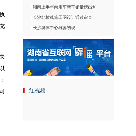
| 湖南上半年乘用车新车销量榜出炉
执
| 长沙北横线施工图设计通过审查
充
| 长沙奥体中心雄姿初现
关
以
；
红视频
司