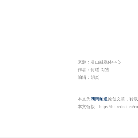
来源：君山融媒体中心
作者：何瑶 闵皓
编辑：胡焱
本文为
湖南频道
原创文章，转载
本文链接：
https://hn.rednet.cn/