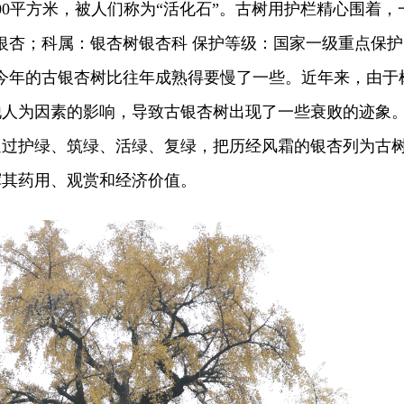
300平方米，被人们称为“活化石”。古树用护栏精心围着，
银杏；科属：银杏树银杏科 保护等级：国家一级重点保护
今年的古银杏树比往年成熟得要慢了一些。近年来，由于
他人为因素的影响，导致古银杏树出现了一些衰败的迹象
通过护绿、筑绿、活绿、复绿，把历经风霜的银杏列为古
挥其药用、观赏和经济价值。