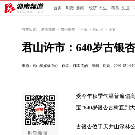
首页
时政·要闻
经济·民生
科教·文卫
当前位置:
湖南频道
>
市州聚焦
>
岳阳
>
君山区
>
正文
君山许市：640岁古银杏
来源：君山融媒体中心
作者：何瑶 闵皓
编辑：胡焱
2020-12-14 10
受今年秋季气温普遍偏高
宝”640岁银杏古树直
古银杏位于天井山深林公园
时刻新闻