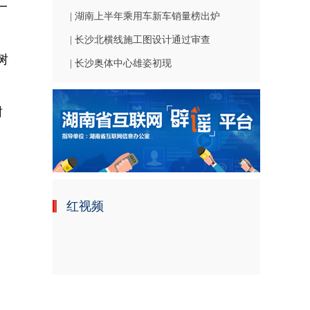
一
| 湖南上半年乘用车新车销量榜出炉
| 长沙北横线施工图设计通过审查
树
| 长沙奥体中心雄姿初现
。
树
红视频