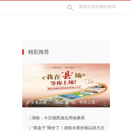
精彩推荐
@全省县融，《我在“县”场》等你上场！
| 湖南：今日湘西湘北局地暴雨
| “果盘子”降价了！湖南水果价格以跌为主