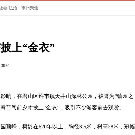
社会·法治
市州聚焦
披上“金衣”
:38:30
影响，在君山区许市镇天井山深林公园，被誉为“镇园之
到大雪节气前夕才披上“金衣”，吸引不少游客前去观赏。
顶峰，树龄在620年以上，胸径3.5米，树高28米，冠幅