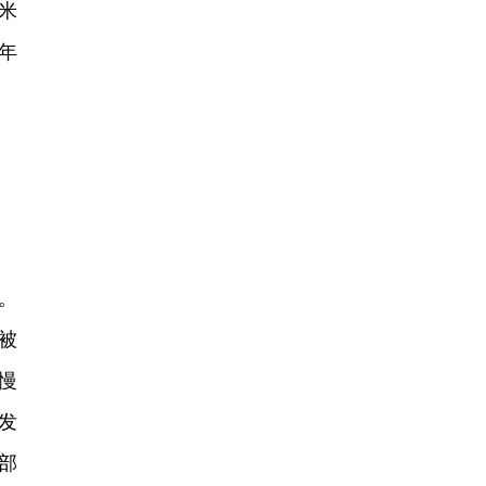
米
年
。
被
慢
发
部