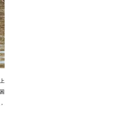
上
困
，