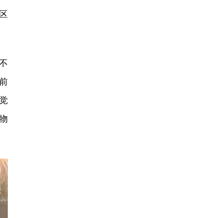
区
不
前
觉
物