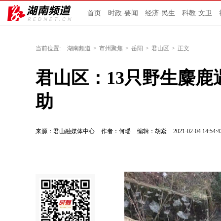
首页
时政·要闻
经济·民生
科教·文卫
当前位置:
湖南频道
>
市州聚焦
>
岳阳
>
君山区
>
正文
君山区：13只野生麋鹿
助
来源：君山融媒体中心
作者：何瑶
编辑：胡焱
2021-02-04 14:54:4