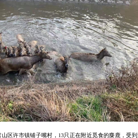
君山区许市镇铺子嘴村，13只正在附近觅食的麋鹿，受到