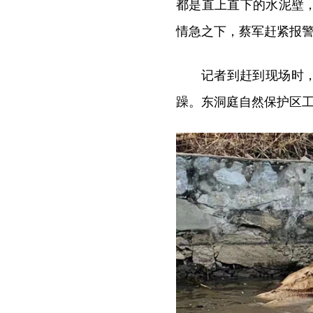
都是直上直下的水泥壁
情急之下，蔡军赶紧报
记者到赶到现场时
躁。东洞庭自然保护区