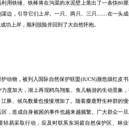
员利用铁锤、铁棒将在沟渠的水泥壁上凿出了一条快80厘
到渠边，引导它们上岸。一只、两只、三只……
在一头成
鹿成功上岸，顺利脱险并回到了大自然怀抱。
护动物，被列入国际自然保护联盟(IUCN)濒危级红皮书
护力度加大，湖上再现鸥鸟翔集、鱼儿畅游的生动景象，
鹿、江豚、候鸟数量也慢慢增加了。随着麋鹿野生种群的慢
活区，造成自身被困的事件也越来越频繁。广大群众一旦
要轻易采取行动，应及时联系东洞庭自然保护区、林业