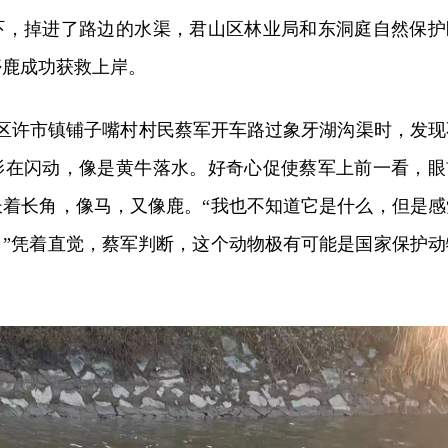
吓，掉进了路边的水渠，君山区林业局和东洞庭自然保护
麋鹿成功获救上岸。
山区许市镇铺子嘴村村民蔡军开车路过象牙湖沟渠时，发现
影在闪动，像是黄牛落水。好奇心促使蔡军上前一看，眼
长着长角，像马，又像鹿。“我也不知道它是什么，但是感
！”凭着直觉，蔡军判断，这个动物极有可能是国家保护动