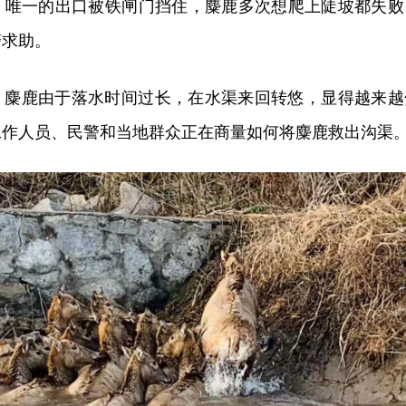
，唯一的出口被铁闸门挡住，麋鹿多次想爬上陡坡都失败
警求助。
，麋鹿由于落水时间过长，在水渠来回转悠，显得越来越
工作人员、民警和当地群众正在商量如何将麋鹿救出沟渠