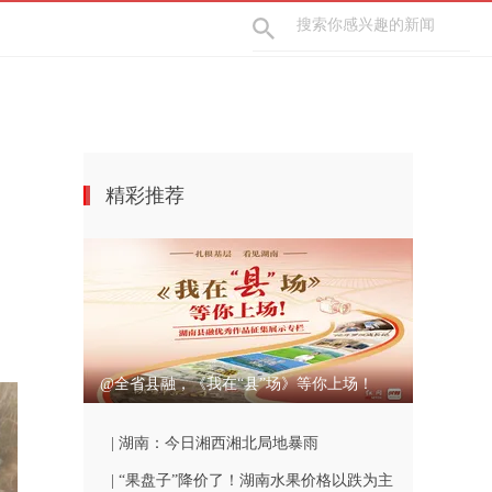
精彩推荐
@全省县融，《我在“县”场》等你上场！
| 湖南：今日湘西湘北局地暴雨
| “果盘子”降价了！湖南水果价格以跌为主