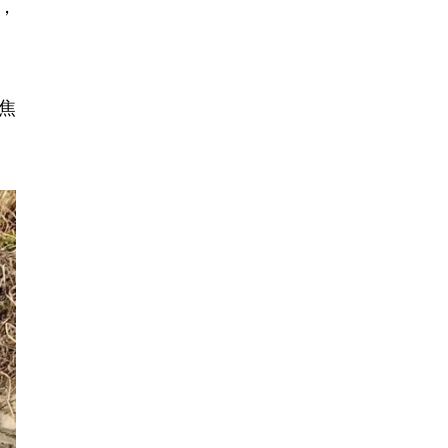
，
焦
。