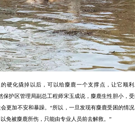
边的硬化撬掉以后，可以给麋鹿一个支撑点，让它顺利
自然保护区管理局副总工程师宋玉成说，麋鹿生性胆小，受
往会更加不安和暴躁。“所以，一旦发现有麋鹿受困的情况
以免被麋鹿所伤，只能由专业人员前去解救。”