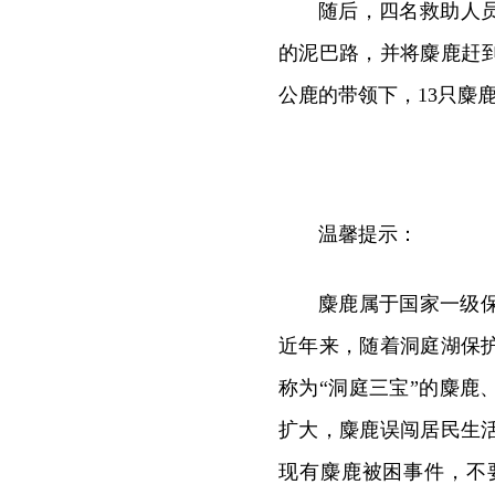
随后，四名救助人
的泥巴路，并将麋鹿赶
公鹿的带领下，13只麋
温馨提示：
麋鹿属于国家一级保
近年来，随着洞庭湖保
称为“洞庭三宝”的麋
扩大，麋鹿误闯居民生
现有麋鹿被困事件，不