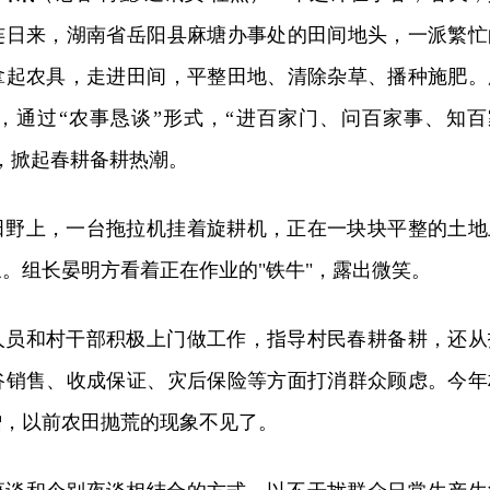
连日来，湖南省岳阳县麻塘办事处的田间地头，一派繁忙
拿起农具，走进田间，平整田地、清除杂草、播种施肥。
，通过“农事恳谈”形式，“进百家门、问百家事、知百
，掀起春耕备耕热潮。
田野上，一台拖拉机挂着旋耕机，正在一块块平整的土地
。组长晏明方看着正在作业的"铁牛"，露出微笑。
人员和村干部积极上门做工作，指导村民春耕备耕，还从
谷销售、收成保证、灾后保险等方面打消群众顾虑。今年
增，以前农田抛荒的现象不见了。