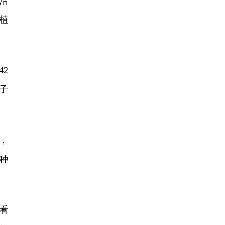
活
植
2
子
，
种
看