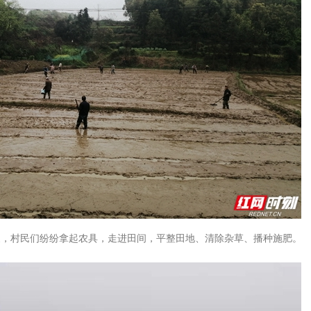
象，村民们纷纷拿起农具，走进田间，平整田地、清除杂草、播种施肥。