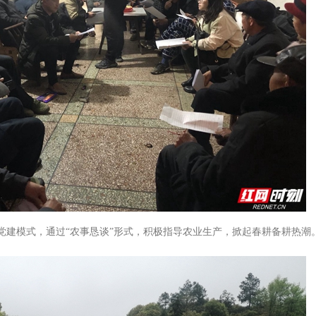
党建模式，通过“农事恳谈”形式，积极指导农业生产，掀起春耕备耕热潮