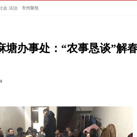
社会·法治
市州聚焦
麻塘办事处：“农事恳谈”解
48