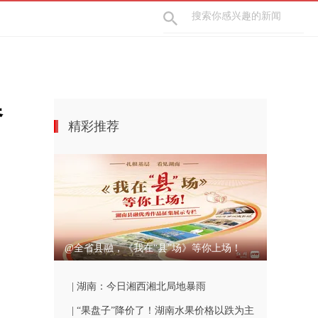
春
精彩推荐
@全省县融，《我在“县”场》等你上场！
| 湖南：今日湘西湘北局地暴雨
| “果盘子”降价了！湖南水果价格以跌为主