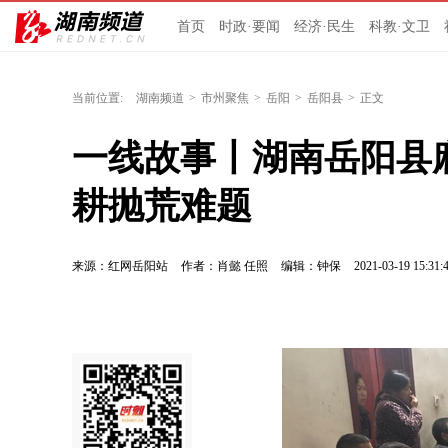
首页
时政·要闻
经济·民生
科教·文卫
当前位置:
湖南频道
>
市州聚焦
>
岳阳
>
岳阳县
>
正文
一线故事丨湖南岳阳县
耕抛荒难题
来源：红网岳阳站
作者：肖懿 任照
编辑：钟保
2021-03-19 15:31: