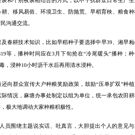
座谈和个别夜谈相结合的方式，以不干扰群众日常生产生
备耕、移风易俗、环境卫生、防抛荒、早稻育秧、粮食种
村民沟通交流。
及春耕技术知识，比如早稻种子要选择中早39、湘早籼4
819等，播种时间应在3月下旬抢在“冷尾暖头”播种；种
消毒，浸种10小时沥干水后再用清水浸种。
谈还向群众宣传大户种粮奖励政策，鼓励“压单扩双”种植
实际情况，麻塘办事处制定以组为单位，统一承包农田耕
件，极大地调动大家种粮积极性。
与人员围绕主题说实话、吐真言，大胆提出个人的意见与