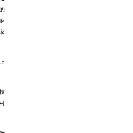
的
麻
家
上
技
村