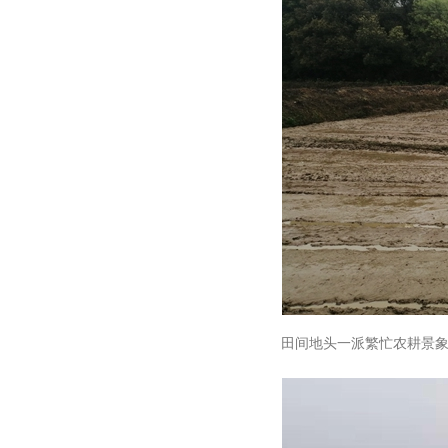
田间地头一派繁忙农耕景