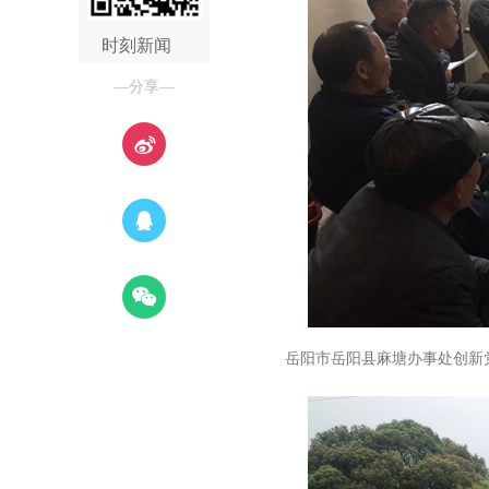
时刻新闻
—分享—
岳阳市岳阳县麻塘办事处创新