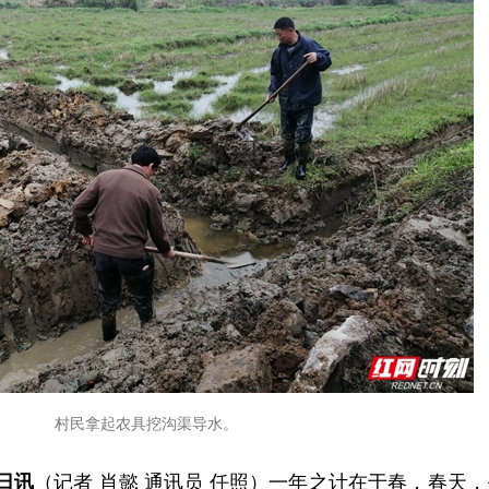
村民拿起农具挖沟渠导水。
日讯
（记者 肖懿 通讯员 任照）一年之计在于春，春天，