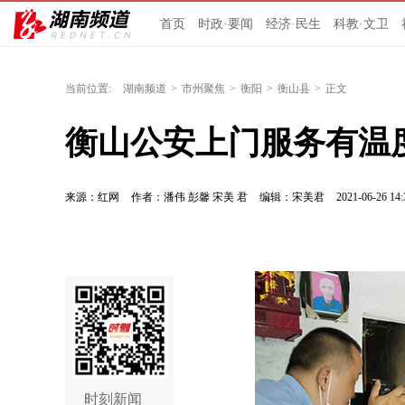
首页
时政·要闻
经济·民生
科教·文卫
当前位置:
湖南频道
>
市州聚焦
>
衡阳
>
衡山县
>
正文
衡山公安上门服务有温
来源：红网
作者：潘伟 彭馨 宋美 君
编辑：宋美君
2021-06-26 14:
时刻新闻