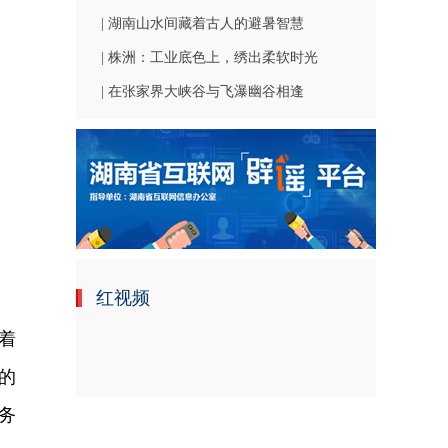
| 湖南山水间藏着古人的避暑智慧
| 株洲：工业底色上，绣出柔软时光
| 在张家界大峡谷与飞瀑幽谷相逢
红视频
随着
的
务