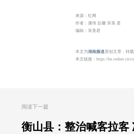
来源：红网
作者：潘伟 彭馨 宋美 君
编辑：宋美君
本文为
湖南频道
原创文章，转载
本文链接：
https://hn.rednet.cn/
阅读下一篇
衡山县：整治喊客拉客