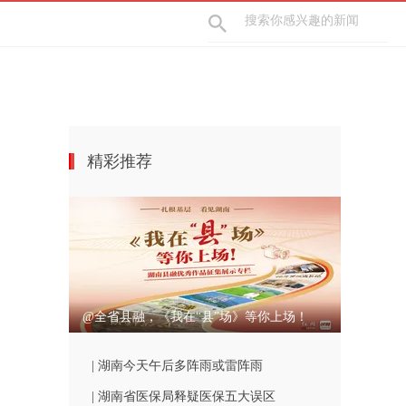
精彩推荐
@全省县融，《我在“县”场》等你上场！
| 湖南今天午后多阵雨或雷阵雨
| 湖南省医保局释疑医保五大误区