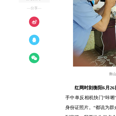
—分享—
衡
红网时刻衡阳6月26
手中单反相机快门“咔
身份证照片。“都说为