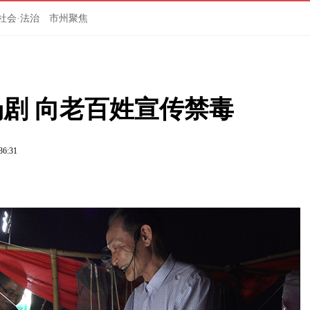
社会·法治
市州聚焦
剧 向老百姓宣传禁毒
36:31