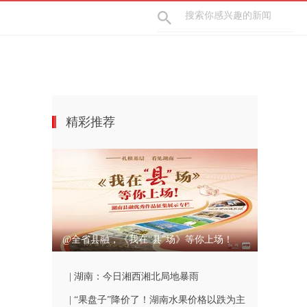
精彩推荐
@全省县融，《我在“县”场》等你上场！
| 湖南：今日湘西湘北局地暴雨
| “果盘子”降价了！湖南水果价格以跌为主