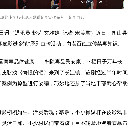
县城北小学师生现场观看禁毒宣传短片、禁毒电影。
6日讯
（通讯员 赵诗 文雅婷 记者 宋美君）近日，衡山县
禁毒皮影进乡镇”系列宣传活动，向老百姓宣传禁毒知识。
远离毒品体健康……扫除毒品民安康，幸福日子万年长。”
排的皮影戏《悔恨的泪》来到了长江镇。该剧经过半年时间
毒案例为原型进行改编，巧妙地还原了当地干部耐心帮助
剪影栩栩如生、活灵活现；幕后，小小操纵杆在皮影戏非
，灵活自如。
不少村民们带着孩子目不转睛地观看着幕布