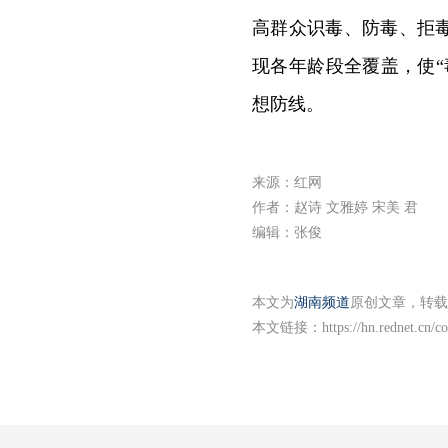
高群众识毒、防毒、拒
现各年龄段全覆盖，使
想防线。
来源：红网
作者：赵诗 文雅婷 宋美 君
编辑：张俊
本文为
湖南频道
原创文章，转载
本文链接：
https://hn.rednet.cn/