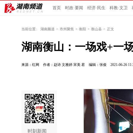
首页
时政·要闻
经济·民生
科教·文卫
当前位置:
湖南频道
>
市州聚焦
>
衡阳
>
衡山县
>
正文
湖南衡山：一场戏+一场
来源：红网
作者：赵诗 文雅婷 宋美 君
编辑：张俊
2021-06-26 11:
时刻新闻