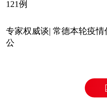
121例
专家权威谈| 常德本轮疫
公