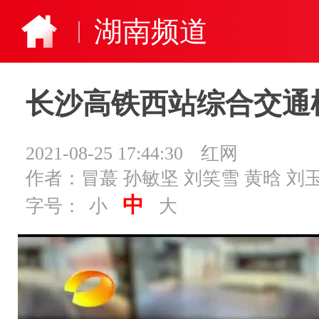
湖南频道
长沙高铁西站综合交通
2021-08-25 17:44:30
红网
作者：冒蕞 孙敏坚 刘笑雪 黄晗 刘
中
字号：
小
大