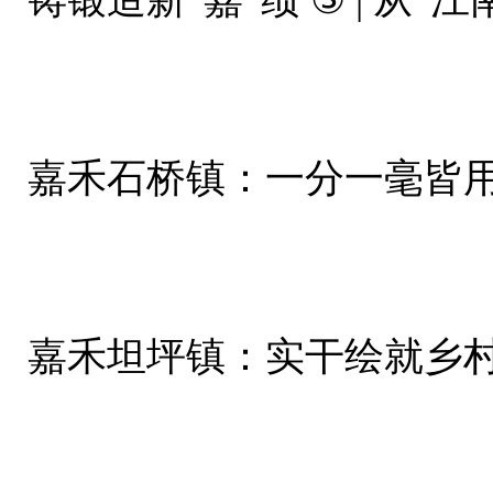
铸锻造新“嘉”绩 ③ | 从“
嘉禾石桥镇：一分一毫皆用
嘉禾坦坪镇：实干绘就乡