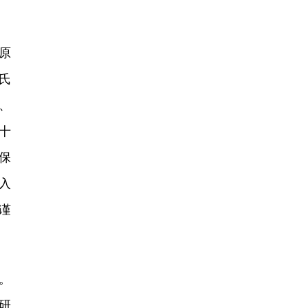
原
氏
、
十
保
入
谨
。
研