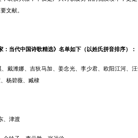
重要文献。
0家：当代中国诗歌精选》名单如下（以姓氏拼音排序）：
安琪、戴潍娜、吉狄马加、姜念光、李少君、欧阳江河、汪
渡、杨碧薇、臧棣
东、津渡