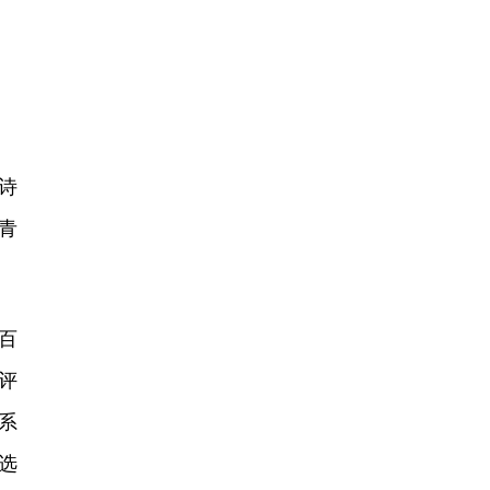
诗
青
百
评
系
选