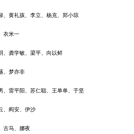
绿、黄礼孩、李立、杨克、郑小琼
、衣米一
明、龚学敏、梁平、向以鲜
荡、梦亦非
男、雷平阳、苏仁聪、王单单、于坚
云、阎安、伊沙
、古马、娜夜