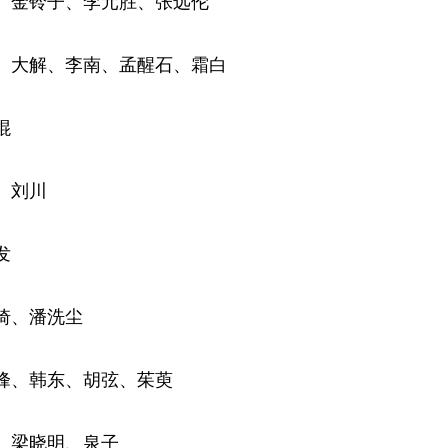
、金铃子、李元胜、张远伦
、大解、李南、孟醒石、霜白
棍
、刘川
发
琦、潘洗尘
峰、韩东、胡弦、茱萸
、梁晓明、泉子