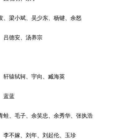
发、梁小斌、吴少东、杨键、余怒
、吕德安、汤养宗
、轩辕轼轲、宇向、臧海英
、蓝蓝
青蛙、毛子、余笑忠、余秀华、张执浩
、李不嫁、刘年、刘起伦、玉珍