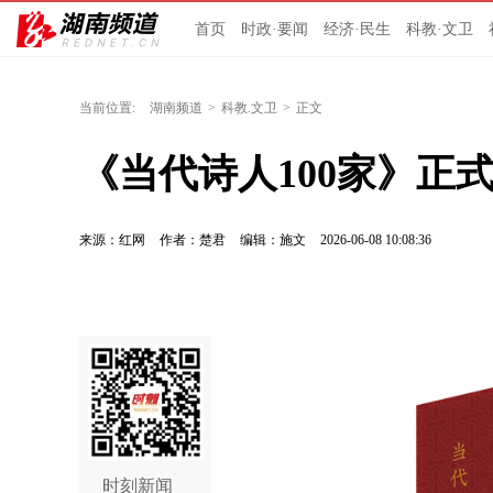
首页
时政·要闻
经济·民生
科教·文卫
当前位置:
湖南频道
>
科教.文卫
>
正文
《当代诗人100家》正
来源：红网
作者：楚君
编辑：施文
2026-06-08 10:08:36
时刻新闻