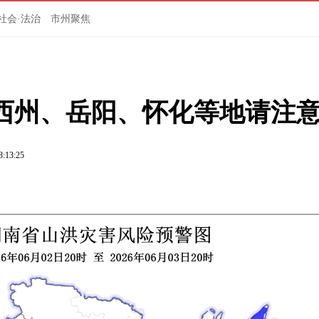
社会·法治
市州聚焦
西州、岳阳、怀化等地请注
8:13:25