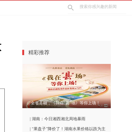
意
精彩推荐
@全省县融，《我在“县”场》等你上场！
| 湖南：今日湘西湘北局地暴雨
| “果盘子”降价了！湖南水果价格以跌为主