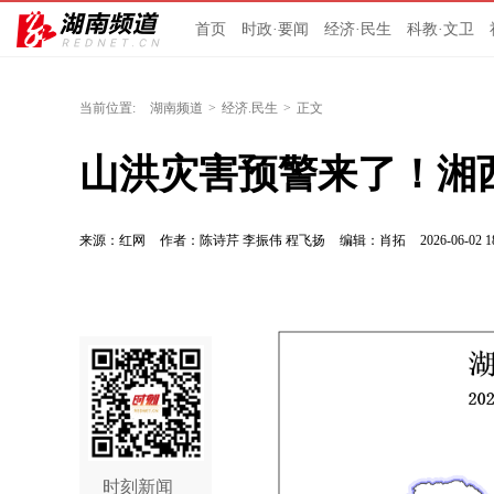
首页
时政·要闻
经济·民生
科教·文卫
当前位置:
湖南频道
>
经济.民生
>
正文
山洪灾害预警来了！湘
来源：红网
作者：陈诗芹 李振伟 程飞扬
编辑：肖拓
2026-06-02 1
时刻新闻