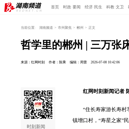
首页
时政·要闻
经济·民生
科教·文卫
当前位置:
湖南频道
>
市州聚焦
>
郴州
>
正文
哲学里的郴州 | 三万
来源：红网时刻
作者：陈乘
编辑：周蕾
2026-07-08 10:42:06
红网时刻新闻记者 
“住长寿家游长寿村
镇增口村，“寿星之家”
时刻新闻