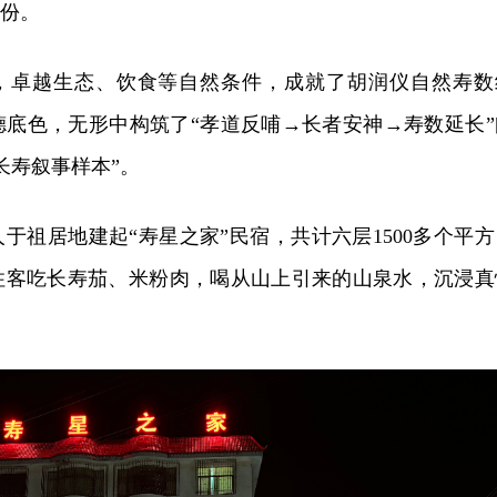
一份。
东，卓越生态、饮食等自然条件，成就了胡润仪自然寿数
德底色，无形中构筑了“孝道反哺→长者安神→寿数延长”
长寿叙事样本”。
于祖居地建起“寿星之家”民宿，共计六层1500多个平方
。住客吃长寿茄、米粉肉，喝从山上引来的山泉水，沉浸真