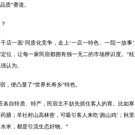
品质”赛道。
出？
‘千店⼀⾯’同质化竞争，走上‘一店一特色、一院一故事’
牌定位，让每⼀家⺠宿都拥有独⼀⽆⼆的市场辨识度。”桂
飞强认为。
民宿，便凸显了“世界长寿乡”特色。
村庄各自特质、特产，民宿主不妨先抓住客人的胃。比如寒
药膳；羊社村山高林密，可吸引客人来吃‘跑山鸡’；秋里
水米，都是引流生态好物。”