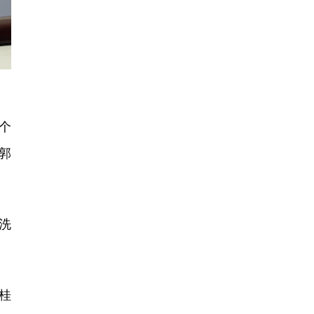
个
郭
洗
桂