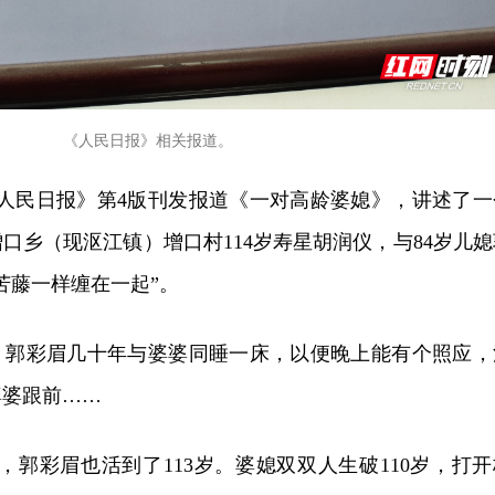
《人民日报》相关报道。
日，《人民日报》第4版刊发报道《一对高龄婆媳》，讲述了一
口乡（现沤江镇）增口村114岁寿星胡润仪，与84岁儿媳
苦藤一样缠在一起”。
，郭彩眉几十年与婆婆同睡一床，以便晚上能有个照应，
婆婆跟前……
世，郭彩眉也活到了113岁。婆媳双双人生破110岁，打开