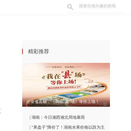
精彩推荐
@全省县融，《我在“县”场》等你上场！
江
| 湖南：今日湘西湘北局地暴雨
| “果盘子”降价了！湖南水果价格以跌为主