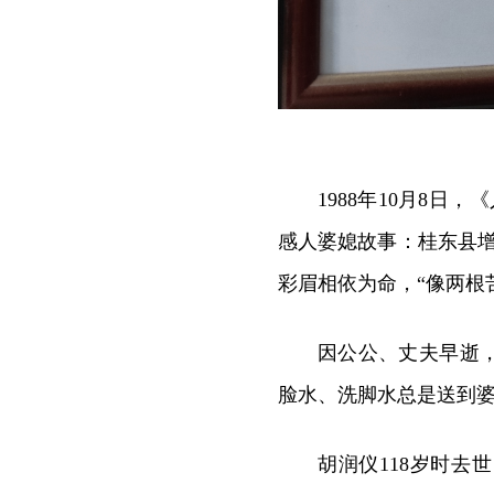
1988年10月8
感人婆媳故事：桂东县增
彩眉相依为命，“像两根
因公公、丈夫早逝
脸水、洗脚水总是送到
胡润仪118岁时去