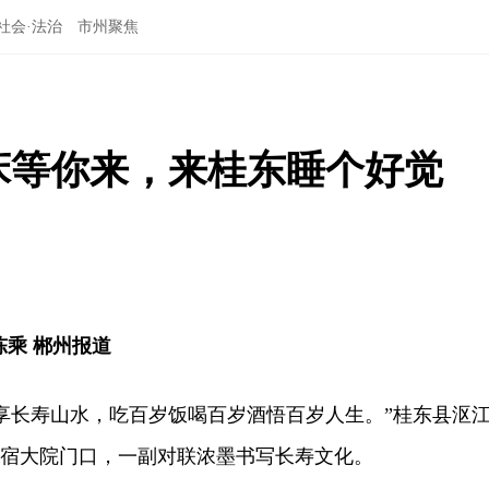
社会·法治
市州聚焦
张床等你来，来桂东睡个好觉
陈乘 郴州报道
享长寿山水，吃百岁饭喝百岁酒悟百岁人生。”桂东县沤
民宿大院门口，一副对联浓墨书写长寿文化。