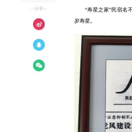
—分享—
“寿星之家”民宿
岁寿星。