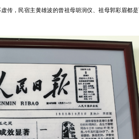
名不虚传，民宿主黄雄波的曾祖母胡润仪、祖母郭彩眉都是