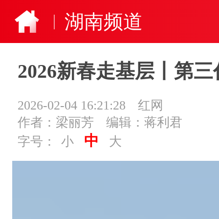
湖南频道
2026新春走基层丨第
2026-02-04 16:21:28
红网
作者：梁丽芳
编辑：蒋利君
中
字号：
小
大