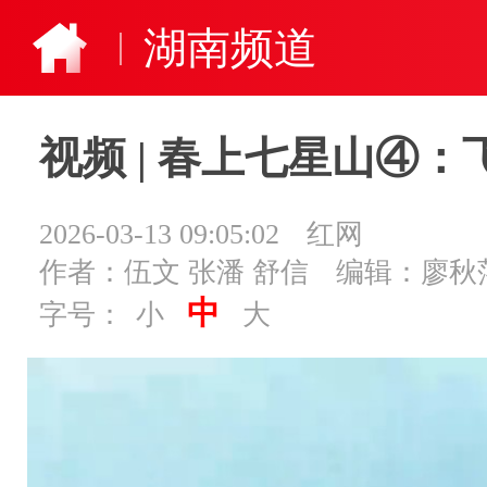
湖南频道
视频 | 春上七星山④
2026-03-13 09:05:02
红网
作者：伍文 张潘 舒信
编辑：廖秋
中
字号：
小
大