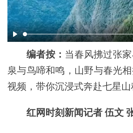
Play
编者按：
当春风拂过张家
泉与鸟啼和鸣，山野与春光相
视频，带你沉浸式奔赴七星山
红网时刻新闻记者 伍文 张