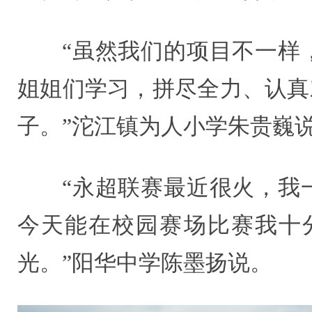
“虽然我们的项目不一样
姐姐们学习，拼尽全力、认真
子。”沱江镇为人小学朱贵巍
“永超联赛最近很火，我
今天能在校园赛场比赛我十
光。”阳华中学陈墨扬说。