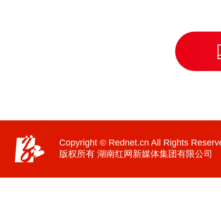
Copyright © Rednet.cn All Rights Reserv
版权所有 湖南红网新媒体集团有限公司