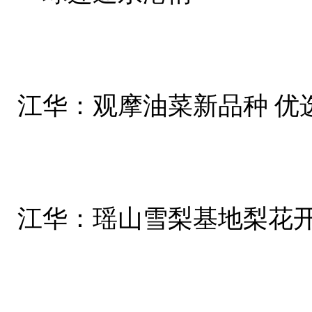
江华：观摩油菜新品种 优
江华：瑶山雪梨基地梨花开