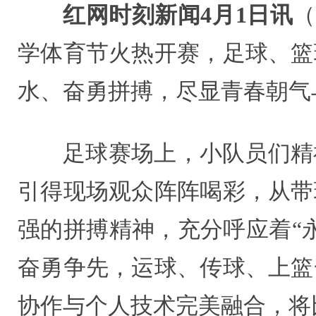
红网时刻新闻4月1日讯
（
学体育节火热开赛，足球、篮
水、奋勇拼搏，尽显青春朝气
足球赛场上，小队员们精
引得现场观众阵阵喝彩，从带
强的拼搏精神，充分呼应着“
奋勇争先，运球、传球、上篮
协作与个人技术完美融合，将