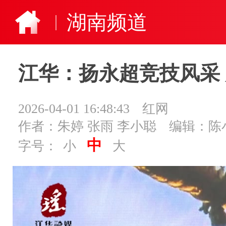
湖南频道
江华：扬永超竞技风采
2026-04-01 16:48:43
红网
作者：朱婷 张雨 李小聪
编辑：陈
中
字号：
小
大