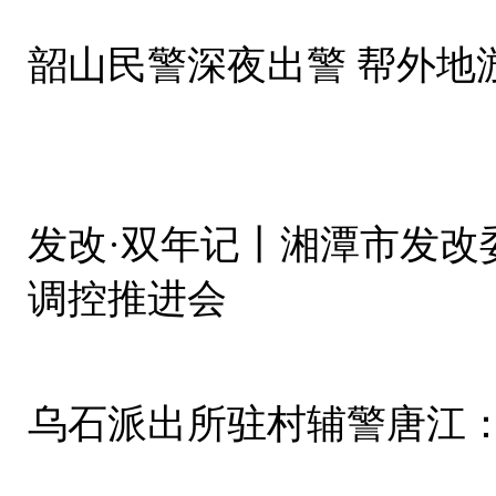
韶山民警深夜出警 帮外地
发改·双年记丨湘潭市发改
调控推进会
乌石派出所驻村辅警唐江：6