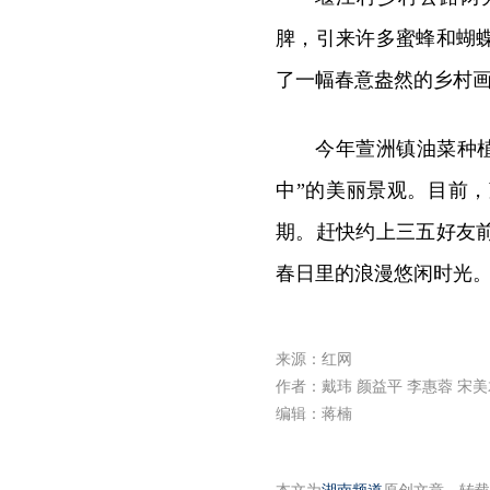
脾，引来许多蜜蜂和蝴
了一幅春意盎然的乡村
今年萱洲镇油菜种植
中”的美丽景观。目前
期。赶快约上三五好友
春日里的浪漫悠闲时光
来源：红网
作者：戴玮 颜益平 李惠蓉 宋美
编辑：蒋楠