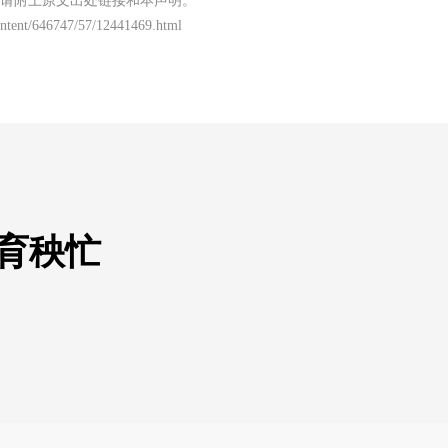
请附上原文出处链接和本声明。
content/646747/57/12441469.html
育秧忙