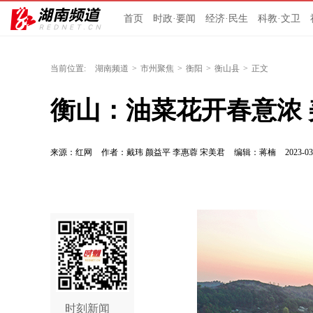
首页
时政·要闻
经济·民生
科教·文卫
当前位置:
湖南频道
>
市州聚焦
>
衡阳
>
衡山县
>
正文
衡山：油菜花开春意浓
来源：红网
作者：戴玮 颜益平 李惠蓉 宋美君
编辑：蒋楠
2023-03
时刻新闻