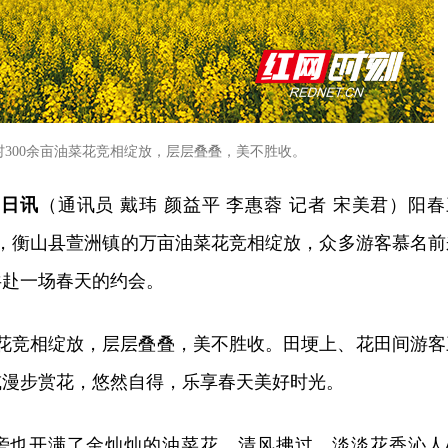
村300余亩油菜花竞相绽放，层层叠叠，美不胜收。
3日讯
（通讯员 戴玮 颜益平 李惠蓉 记者 宋美君）阳春
日，衡山县萱洲镇的万亩油菜花竞相绽放，众多游客慕名前
共赴一场春天的约会。
菜花竞相绽放，层层叠叠，美不胜收。田埂上、花田间游客
或漫步赏花，悠然自得，乐享春天美好时光。
旁也开满了金灿灿的油菜花，清风拂过，淡淡花香沁人