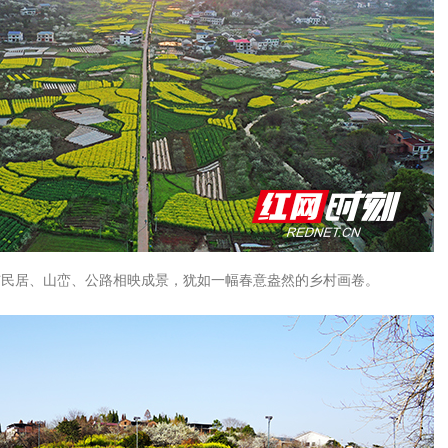
与民居、山峦、公路相映成景，犹如一幅春意盎然的乡村画卷。