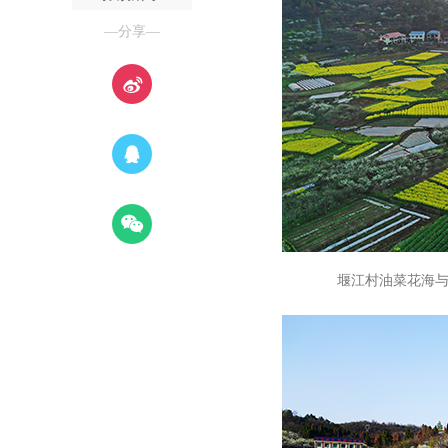
—分享—
堰江村油菜花海