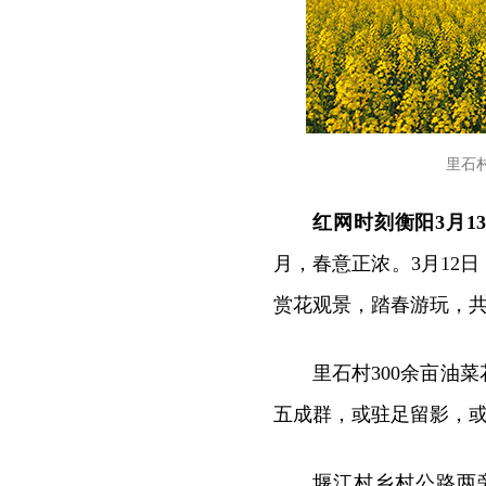
里石
红网时刻衡阳3月1
月，春意正浓。3月12
赏花观景，踏春游玩，
里石村300余亩油
五成群，或驻足留影，
堰江村乡村公路两