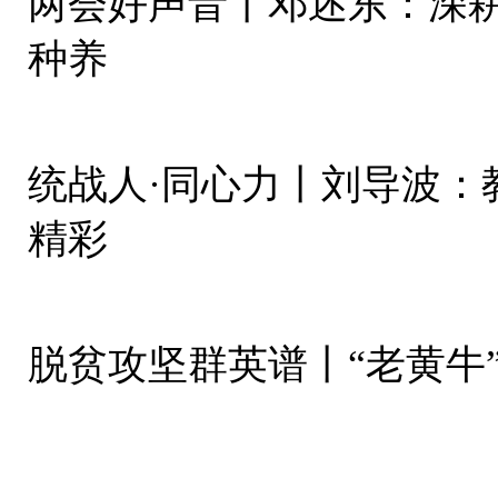
两会好声音丨邓述东：深耕
种养
统战人·同心力丨刘导波：教
精彩
脱贫攻坚群英谱丨“老黄牛”