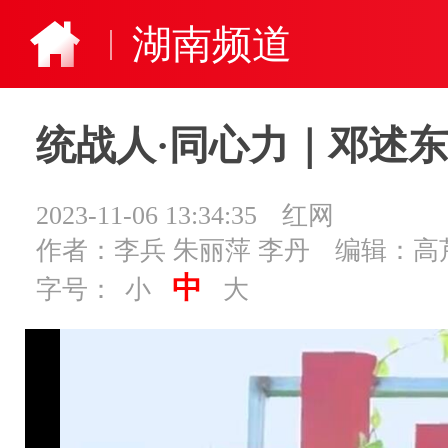
湖南频道
统战人·同心力｜邓述东
2023-11-06 13:34:35
红网
作者：李兵 朱丽萍 李丹
编辑：高
中
字号：
小
大