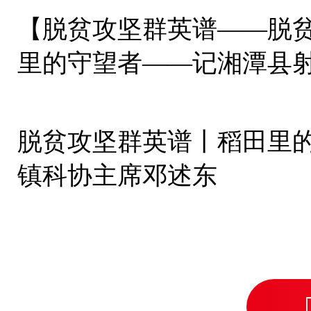
【脱贫攻坚群英谱——脱
里的守望者——记湘潭县
脱贫攻坚群英谱丨稻田里
镇科协主席邓述东