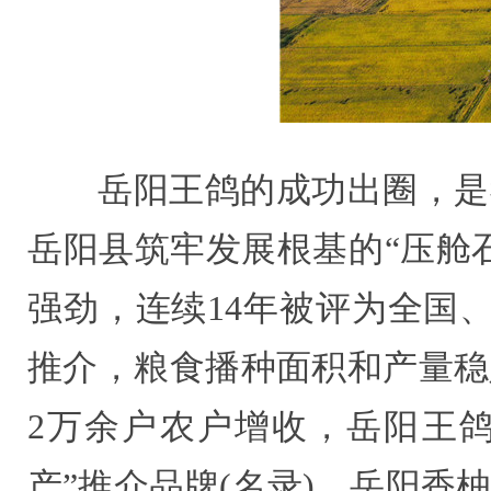
岳阳王鸽的成功出圈，是
岳阳县筑牢发展根基的“压舱石
强劲，连续14年被评为全国、
推介，粮食播种面积和产量稳定
2万余户农户增收，岳阳王鸽
产”推介品牌(名录)。岳阳香