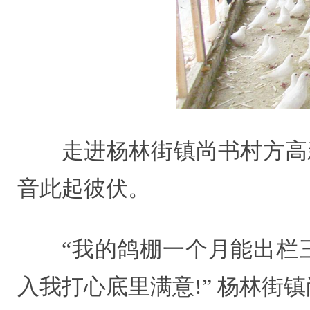
走进杨林街镇尚书村方高
音此起彼伏。
“我的鸽棚一个月能出栏
入我打心底里满意!” 杨林街