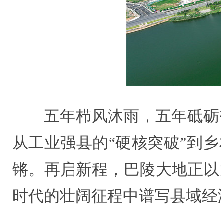
五年栉风沐雨，五年砥砺奋
从工业强县的“硬核突破”到
锵。再启新程，巴陵大地正以
时代的壮阔征程中谱写县域经