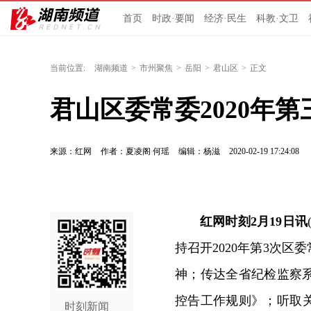
首页
时政·要闻
经济·民生
科教·文卫
当前位置:
湖南频道
>
市州聚焦
>
岳阳
>
君山区
>
正文
君山区委常委2020年
来源：红网
作者：夏凌阁 何瑶
编辑：杨滋
2020-02-19 17:24:08
红网时刻2月19日讯
持召开2020年第3次
神；传达全省纪检监察
控告工作规则》；听取关
时刻新闻