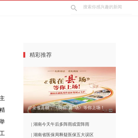
精彩推荐
萍主
@全省县融，《我在“县”场》等你上场！
精
举
| 湖南今天午后多阵雨或雷阵雨
工
| 湖南省医保局释疑医保五大误区