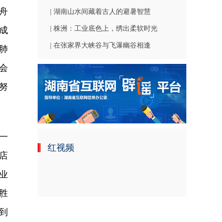
舟
| 湖南山水间藏着古人的避暑智慧
| 株洲：工业底色上，绣出柔软时光
成
| 在张家界大峡谷与飞瀑幽谷相逢
肺
会
努
一
红视频
店
业
胜
到