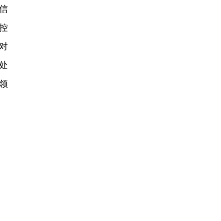
信
控
对
处
领