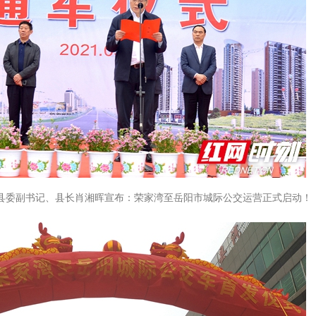
岳阳县委副书记、县长肖湘晖宣布：荣家湾至岳阳市城际公交运营正式启动！