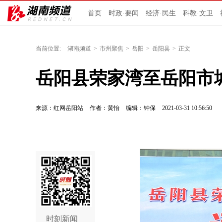
首页
时政·要闻
经济·民生
科教·文卫
当前位置:
湖南频道
>
市州聚焦
>
岳阳
>
岳阳县
>
正文
岳阳县荣家湾至岳阳市
来源：红网岳阳站
作者：黄怡
编辑：钟保
2021-03-31 10:56:50
时刻新闻