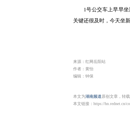
1
号公交车上早早坐
关键还很及时，今天坐
来源：红网岳阳站
作者：黄怡
编辑：钟保
本文为
湖南频道
原创文章，转载
本文链接：
https://hn.rednet.cn/