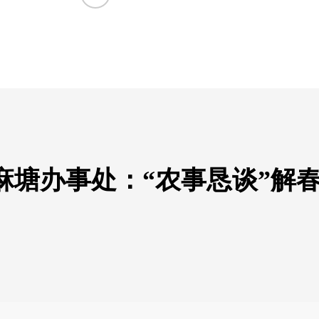
麻塘办事处：“农事恳谈”解