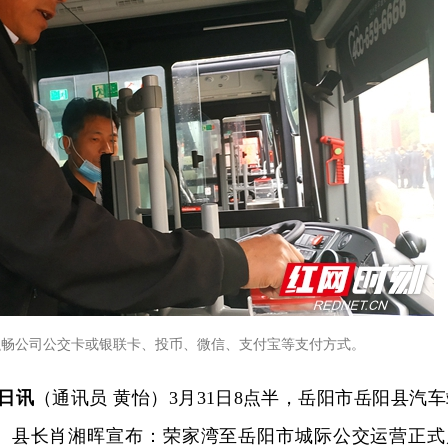
融畅公司公交卡或银联卡、投币、微信、支付宝等支付方式。
1日讯
（通讯员 黄怡）
3
月
31
日
8
点半，岳阳市岳阳县汽车
、县长肖湘晖宣布：荣家湾至岳阳市城际公交运营正式