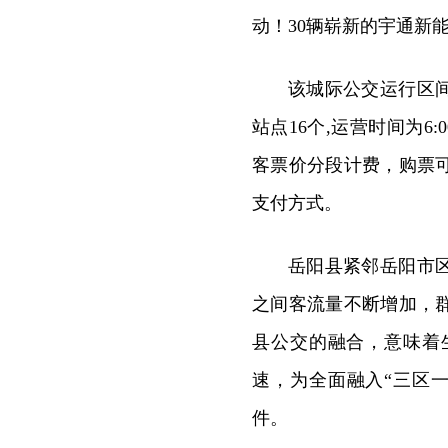
动！
30
辆崭新的宇通新
该城际公交运行区
站点
16
个
,
运营时间为
6:0
客票价分段计费，购票
支付方式。
岳阳县紧邻岳阳市
之间客流量不断增加，
县公交的融合，意味着
速，为全面融入
“三区
件。