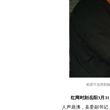
购票可选用刷
红网时刻岳阳3月3
人声鼎沸，县委副书记