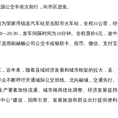
能源公交车依次前行，向市区进发。
间为荣家湾镇县汽车站至岳阳市火车站，全程
31
公里，经
0
—
20:30
，发车间隔时间为
10
分钟。全程票价
6
元，途中
可选用刷融畅公司公交卡或银联卡、投币、微信、支付宝
区，近年来，随着县域经济发展和城市框架的拉大，县、
群众不断呼吁开通城际公交班线。北向融城，交通先行。
生产要素加快流通、城市格局优化调整、经济发展提挡
一中心”建设，招商引资、发展旅游和群众出行提供便利