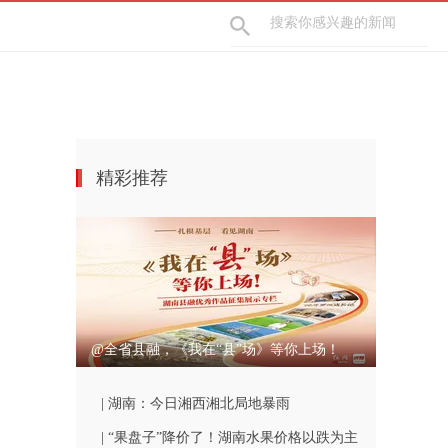
精彩推荐
@全省县融，《我在“县”场》等你上场！
| 湖南：今日湘西湘北局地暴雨
| “果盘子”降价了！湖南水果价格以跌为主